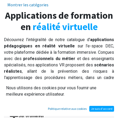
Montrer les catégories
Applications de formation
en
réalité virtuelle
Découvrez l'intégralité de notre catalogue d'
applications
pédagogiques en réalité virtuelle
sur l'e-space DEC,
votre plateforme dédiée à la formation immersive. Conçues
avec des
professionnels du métier
et des enseignants
spécialisés, nos applications VR proposent des
scénarios
réalistes
, allant de la prévention des risques à
l'apprentissage des procédures métiers, dans un cadre
sécurisé.
Nous utilisons des cookies pour vous fournir une
Nos applications de formation, disponibles sous
meilleure expérience utilisateur.
plusieurs supports :
Politique relative aux cookies
Je suis d'accord
Sur ordin
at
eur