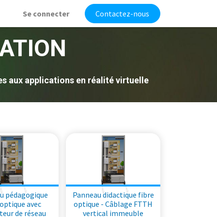
Se connecter
Contactez-nous
ATION
aux applications en réalité virtuelle
u pédagogique
Panneau didactique fibre
 optique avec
optique - Câblage FTTH
teur de réseau
vertical immeuble