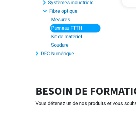
Systèmes industriels
Panneau péd
- Réalis
- 1 PMI
Il
Fibre optique
Mesures
Panneau FTTH
Kit de matériel
Soudure
DEC Numérique
BESOIN DE FORMATI
Vous détenez un de nos produits et vous souhai