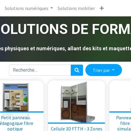
Solutions numériques
Solutions mobilier
SOLUTIONS DE FORM
physiques et numériques, allant des kits et maquettes 
Trier par
Petit panneau
Pannea
édagogique fibre
fibre
optique
Cellule 3D FTTH - 3 Zones
simula