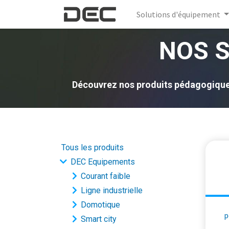
Solutions d'équipement
NOS 
Découvrez nos produits pédagogiques 
Tous les produits
DEC Equipements
Courant faible
Ligne industrielle
Domotique
p
Smart city