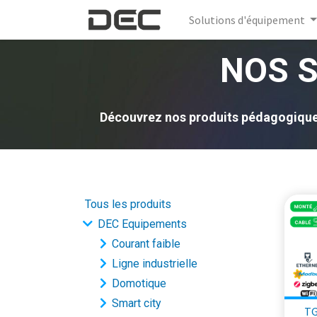
Solutions d'équipement
NOS 
Découvrez nos produits pédagogiques 
Tous les produits
DEC Equipements
Courant faible
Ligne industrielle
Domotique
Smart city
TG