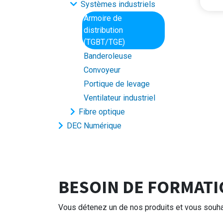
Systèmes industriels
Le TGE se compos
1 plastron plein
1 plastron plein
3 plastrons modulaires de 200 mm reçoive
1 plastron modulaire de 15
L
Armoire de
distribution
(TGBT/TGE)
Banderoleuse
Convoyeur
Portique de levage
Ventilateur industriel
Fibre optique
DEC Numérique
BESOIN DE FORMATI
Vous détenez un de nos produits et vous souhai