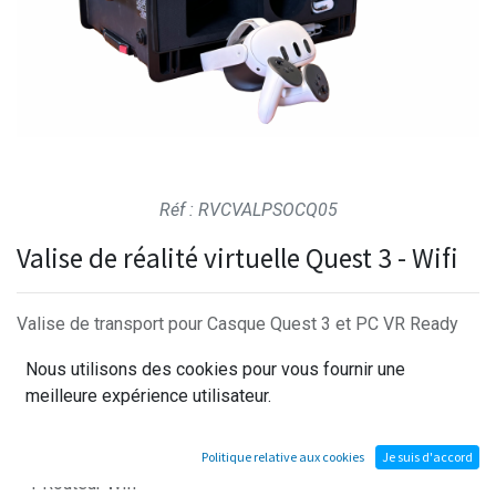
Réf : RVCVALPSOCQ05
Valise de réalité virtuelle Quest 3 - Wifi
Valise de transport pour Casque Quest 3 et PC VR Ready
comprenant :
Nous utilisons des cookies pour vous fournir une
meilleure expérience utilisateur.
- 1 PC portable VR Ready de dernière génération
- 1 Câble d'alimentation valise
- 1 Casque Quest 3 et son câble
Politique relative aux cookies
Je suis d'accord
- 1 Routeur Wifi