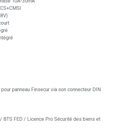
nophasé 10A-30mA
 ECS+CMSI
48V)
court
égré
ntégré
 pour panneau Finsecur via son connecteur DIN
/ BTS FED / Licence Pro Sécurité des biens et