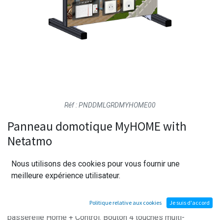
Réf : PNDDMLGRDMYHOME00
Panneau domotique MyHOME with
Netatmo
Nous utilisons des cookies pour vous fournir une
Conçu pour l'apprentissage de la domotique résidentielle
meilleure expérience utilisateur.
connectée, ce panneau MyHome Netatmo DEC réunit sur
maison sérigraphiée éclairages TOR et variable, volet
Politique relative aux cookies
Je suis d'accord
roulant et thermostat de chauffage, tous pilotés via la
passerelle Home + Control. Bouton 4 touches multi-