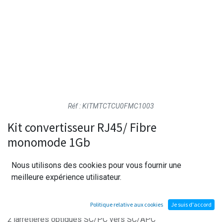
Réf : KITMTCTCU0FMC1003
Kit convertisseur RJ45/ Fibre
monomode 1Gb
Nous utilisons des cookies pour vous fournir une
Kit de convertisseur Gigabit RJ45/fibre - fibre/ RJ45
meilleure expérience utilisateur.
monomode comprenant:
2 convertisseur appairés Cuivre( RJ45) vers Fibre optique
Politique relative aux cookies
Je suis d'accord
(SC/PC)
2 jarretières optiques SC/PC vers SC/APC