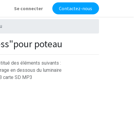
Se connecter
Contactez-nous
u
ress"pour poteau
titué des éléments suivants :
airage en dessous du luminaire
SB carte SD MP3