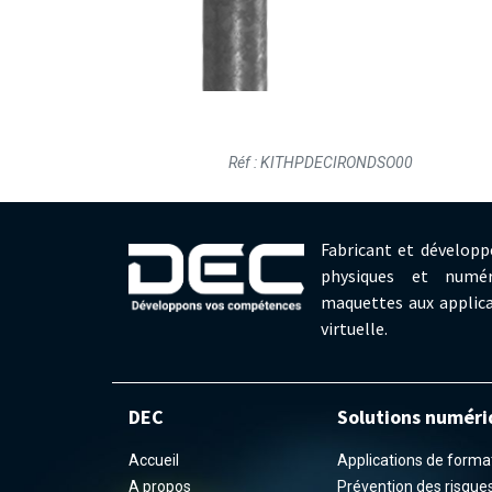
Réf : KITHPDECIRONDSO00
Fabricant et développ
physiques et numér
maquettes aux applica
virtuelle.
DEC
Solutions numéri
Accueil
Applications de formati
A propos
Prévention des risques 