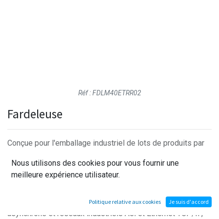
Réf :
FDLM40ETRR02
Fardeleuse
Conçue pour l'emballage industriel de lots de produits par
film rétractable, la fardeleuse DEC transforme bouteilles,
Nous utilisons des cookies pour vous fournir une
briques ou boîtes de conserve en un bloc unique et
meilleure expérience utilisateur.
homogène, sur un système industriel réel. Robuste et
pourtant simple d'utilisation, elle réunit pneumatique,
convoyage, régulation de température, motorisation
Politique relative aux cookies
Je suis d'accord
asynchrone et réseaux industriels Asi et Ethernet TCP/IP,