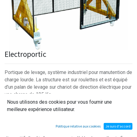
Electroportic
Portique de levage, système industriel pour manutention de
charge lourde. La structure est sur roulettes et est équipé
d'un palan de levage sur chariot de direction électrique pour
une charge de 125 Kg
Le produit est livré avec une armoire de sécurité équipée
Nous utilisons des cookies pour vous fournir une
de protection électriques , et d'une armoire de commande.
meilleure expérience utilisateur.
L'armoire de sécurité alimente l'armoire de commande. Les
Politique relative aux cookies
Je suis d'accord
contacts de sur-course, le contact de sécurité de porte et le