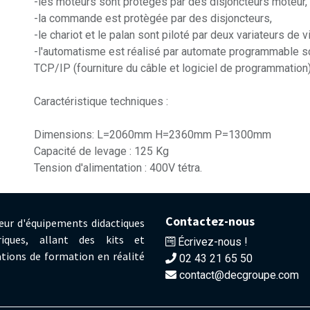
-les moteurs sont protegés par des disjoncteurs moteur,
-la commande est protègée par des disjoncteurs,
-le chariot et le palan sont piloté par deux variateurs de v
-l'automatisme est réalisé par automate programmable 
TCP/IP (fourniture du câble et logiciel de programmation
Caractéristique techniques :
Dimensions: L=2060mm H=2360mm P=1300mm
Capacité de levage : 125 Kg
Tension d'alimentation : 400V tétra.
Contactez-nous
eur d'équipements didactiques
iques, allant des kits et
Écrivez-nous !
tions de formation en réalité
02 43 21 65 50
contact@decgroupe.com