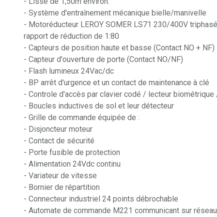
- Lisse de 1,50m environ.
- Système d'entraînement mécanique bielle/manivelle
- Motoréducteur LEROY SOMER LS71 230/400V triphas
rapport de réduction de 1:80
- Capteurs de position haute et basse (Contact NO + NF)
- Capteur d'ouverture de porte (Contact NO/NF)
- Flash lumineux 24Vac/dc
- BP arrêt d'urgence et un contact de maintenance à clé
- Controle d'accès par clavier codé / lecteur biométrique 
- Boucles inductives de sol et leur détecteur
- Grille de commande équipée de :
- Disjoncteur moteur
- Contact de sécurité
- Porte fusible de protection
- Alimentation 24Vdc continu
- Variateur de vitesse
- Bornier de répartition
- Connecteur industriel 24 points débrochable
- Automate de commande M221 communicant sur réseau Et