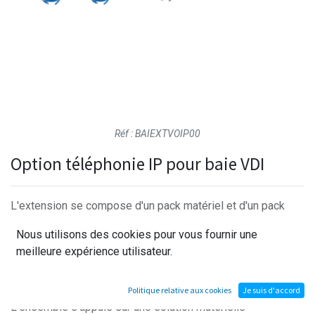
Réf : BAIEXTVOIP00
Option téléphonie IP pour baie VDI
L'extension se compose d'un pack matériel et d'un pack
logiciel.
Nous utilisons des cookies pour vous fournir une
Le pack matériel se compose de 3 postes téléphoniques
meilleure expérience utilisateur.
POE dont un poste type "standard"
Le pack logiciel "3CX" est intégré à une machine virtuelle
hébergée par le serveur, il fait office de PABX.
Politique relative aux cookies
Je suis d'accord
L'ensemble s'appuie sur une solution matérielle