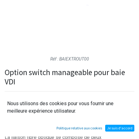
Réf : BAIEXTROUT00
Option switch manageable pour baie
VDI
Ensemble d'extensions du réseau VDI composé d'un
Nous utilisons des cookies pour vous fournir une
switch mangeable et d'une liaison fibre optique de 100m.
meilleure expérience utilisateur.
Le switch est livré préconfiguré et s'intègre de manière
"Plug And Play" au réseau existant.
Politique relative aux cookies
Je suis d'accord
La liaison fibre optique se compose de deux